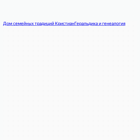
Дом семейных традиций Кристиан
Геральдика и генеалогия в Москве