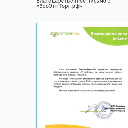
Благодарственное письмо от
«ЗооОптТорг.рф»