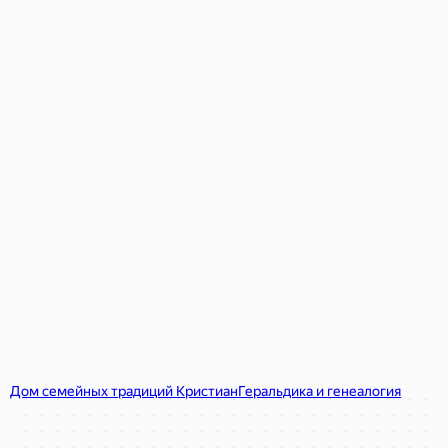
Дом семейных традиций Кристиан
Геральдика и генеалогия в Москве